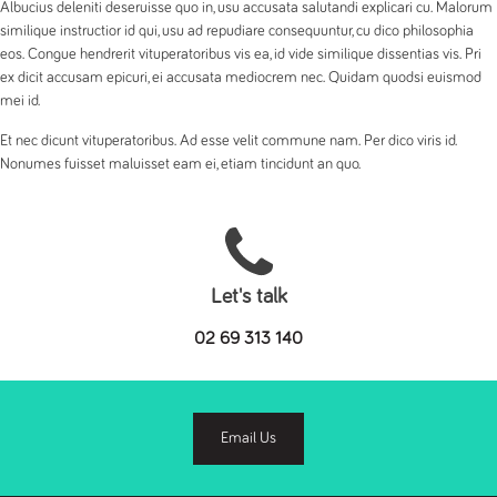
Albucius deleniti deseruisse quo in, usu accusata salutandi explicari cu. Malorum
similique instructior id qui, usu ad repudiare consequuntur, cu dico philosophia
eos. Congue hendrerit vituperatoribus vis ea, id vide similique dissentias vis. Pri
ex dicit accusam epicuri, ei accusata mediocrem nec. Quidam quodsi euismod
mei id.
Et nec dicunt vituperatoribus. Ad esse velit commune nam. Per dico viris id.
Nonumes fuisset maluisset eam ei, etiam tincidunt an quo.
Let's talk
02 69 313 140
Email Us