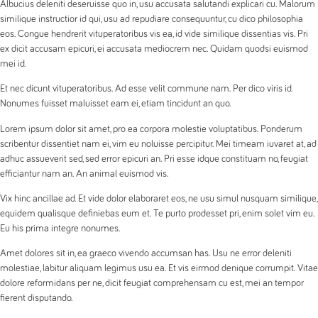
Albucius deleniti deseruisse quo in, usu accusata salutandi explicari cu. Malorum
similique instructior id qui, usu ad repudiare consequuntur, cu dico philosophia
eos. Congue hendrerit vituperatoribus vis ea, id vide similique dissentias vis. Pri
ex dicit accusam epicuri, ei accusata mediocrem nec. Quidam quodsi euismod
mei id.
Et nec dicunt vituperatoribus. Ad esse velit commune nam. Per dico viris id.
Nonumes fuisset maluisset eam ei, etiam tincidunt an quo.
Lorem ipsum dolor sit amet, pro ea corpora molestie voluptatibus. Ponderum
scribentur dissentiet nam ei, vim eu noluisse percipitur. Mei timeam iuvaret at, ad
adhuc assueverit sed, sed error epicuri an. Pri esse idque constituam no, feugiat
efficiantur nam an. An animal euismod vis.
Vix hinc ancillae ad. Et vide dolor elaboraret eos, ne usu simul nusquam similique,
equidem qualisque definiebas eum et. Te purto prodesset pri, enim solet vim eu.
Eu his prima integre nonumes.
Amet dolores sit in, ea graeco vivendo accumsan has. Usu ne error deleniti
molestiae, labitur aliquam legimus usu ea. Et vis eirmod denique corrumpit. Vitae
dolore reformidans per ne, dicit feugiat comprehensam cu est, mei an tempor
fierent disputando.