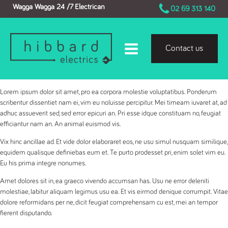
Wagga Wagga 24 /7 Electrican
02 69 313 140
Contact us
Lorem ipsum dolor sit amet, pro ea corpora molestie voluptatibus. Ponderum
scribentur dissentiet nam ei, vim eu noluisse percipitur. Mei timeam iuvaret at, ad
adhuc assueverit sed, sed error epicuri an. Pri esse idque constituam no, feugiat
efficiantur nam an. An animal euismod vis.
Vix hinc ancillae ad. Et vide dolor elaboraret eos, ne usu simul nusquam similique,
equidem qualisque definiebas eum et. Te purto prodesset pri, enim solet vim eu.
Eu his prima integre nonumes.
Amet dolores sit in, ea graeco vivendo accumsan has. Usu ne error deleniti
molestiae, labitur aliquam legimus usu ea. Et vis eirmod denique corrumpit. Vitae
dolore reformidans per ne, dicit feugiat comprehensam cu est, mei an tempor
fierent disputando.